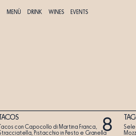
MENÙ
DRINK
WINES
EVENTS
TACOS
TAG
8
Tacos con Capocollo di Martina Franca,
Sele
Stracciatella, Pistacchio in Pesto e Granella
Mozz