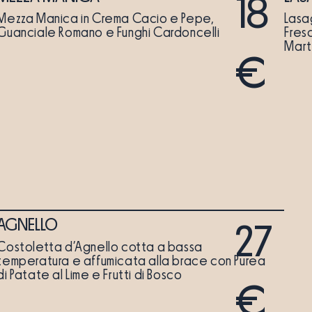
18
Mezza Manica in Crema Cacio e Pepe,
Lasa
Guanciale Romano e Funghi Cardoncelli
Fres
Mart
€
AGNELLO
27
Costoletta d’Agnello cotta a bassa
temperatura e affumicata alla brace con Purea
di Patate al Lime e Frutti di Bosco
€