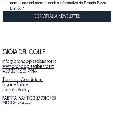
comunicazioni promozionali e informative da Brando Pizza 
Bistrot.
*
ISCRIVITI ALLA NEWSLETTER
VIA ROMA, 70
GIOIA DEL COLLE
info@brandopizzabistrot.it
www.brandopizzabistrot.it
+39 331 360 7916
Termini e Condizioni.
Privacy Policy
Cookie Policy
PARTITA IVA
: ​IT08879310723
WEB DESIGN:
Livrano.com