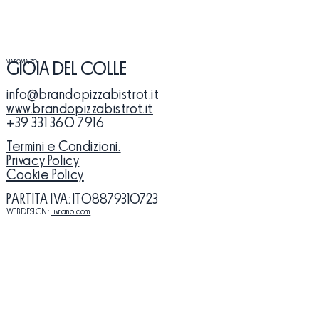
VIA ROMA, 70
GIOIA DEL COLLE
info@brandopizzabistrot.it
www.brandopizzabistrot.it
+39 331 360 7916
Termini e Condizioni.
Privacy Policy
Cookie Policy
PARTITA IVA
: ​IT08879310723
WEB DESIGN:
Livrano.com