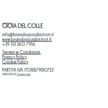
VIA ROMA, 70
GIOIA DEL COLLE
info@brandopizzabistrot.it
www.brandopizzabistrot.it
+39 331 360 7916
Termini e Condizioni.
Privacy Policy
Cookie Policy
PARTITA IVA
: ​IT08879310723
WEB DESIGN:
Livrano.com